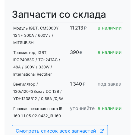
Запчасти со склада
11
2
13
в наличии
Модуль IGBT, CM300DY-
12NF 300A / 600V / /
MITSUBISHI
390
в наличии
Транзистор, IGBT,
IRGP4063D / TO-247AC /
48A / 600V / 330W /
International Rectifier
1
3
40
под заказ
Вентилятор /
120x120x38мм / DC 12В /
YDH1238B12 / 0,55A /0,6А
уточняйте
в наличии
Главная печатная плата IR
160 1.1.05.02.0432_IR 160
Смотреть список всех запчастей