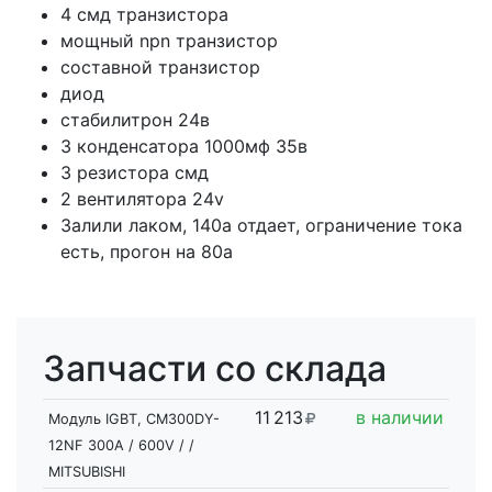
4 смд транзистора
мощный npn транзистор
составной транзистор
диод
стабилитрон 24в
3 конденсатора 1000мф 35в
3 резистора смд
2 вентилятора 24v
Залили лаком, 140а отдает, ограничение тока
есть, прогон на 80а
Запчасти со склада
11
2
13
в наличии
Модуль IGBT, CM300DY-
12NF 300A / 600V / /
MITSUBISHI