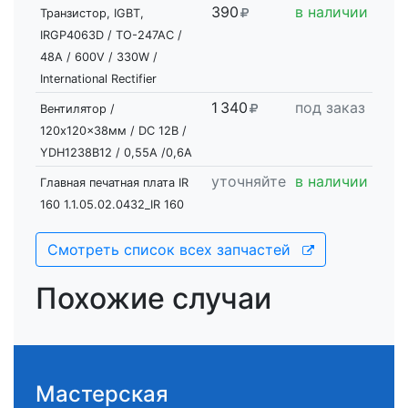
390
в наличии
Транзистор, IGBT,
IRGP4063D / TO-247AC /
48A / 600V / 330W /
International Rectifier
1
3
40
под заказ
Вентилятор /
120x120x38мм / DC 12В /
YDH1238B12 / 0,55A /0,6А
уточняйте
в наличии
Главная печатная плата IR
160 1.1.05.02.0432_IR 160
Смотреть список всех запчастей
Похожие случаи
Мастерская