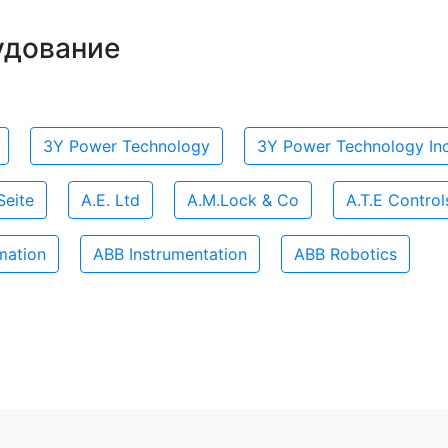
удование
3Y Power Technology
3Y Power Technology Inc
Seite
A.E. Ltd
A.M.Lock & Co
A.T.E Control
mation
ABB Instrumentation
ABB Robotics