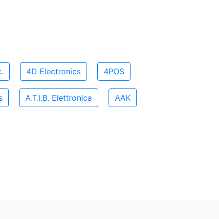
.
4D Electronics
4POS
s
A.T.I.B. Elettronica
AAK