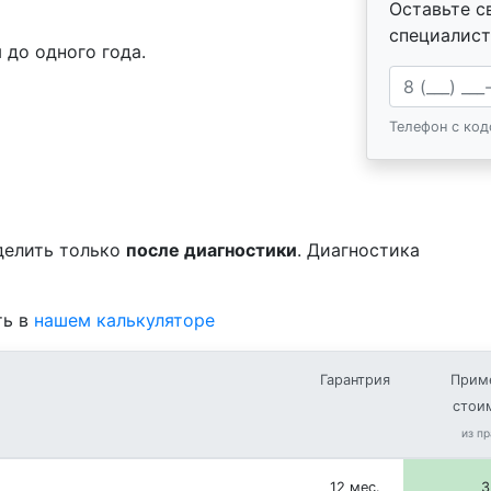
Оставьте с
специалист
 до одного года.
Ваш телефо
Телефон с ко
делить только
после диагностики
. Диагностика
ть в
нашем калькуляторе
Гарантрия
Прим
стои
из п
12 мес.
3