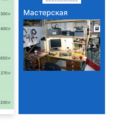
Мастерская
3
00
4
00
6
50
2
70
2
00