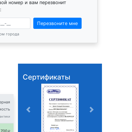
вой номер и вам перезвонит
:
н
Перезвоните мне
дом города
Сертификаты
ерная
мость
рактики
7
00