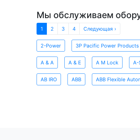
Мы обслуживаем обор
1
2
3
4
Следующая ›
2-Power
3P Pacific Power Products
A & A
A & E
A M Lock
A-
AB IRO
ABB
ABB Flexible Auto