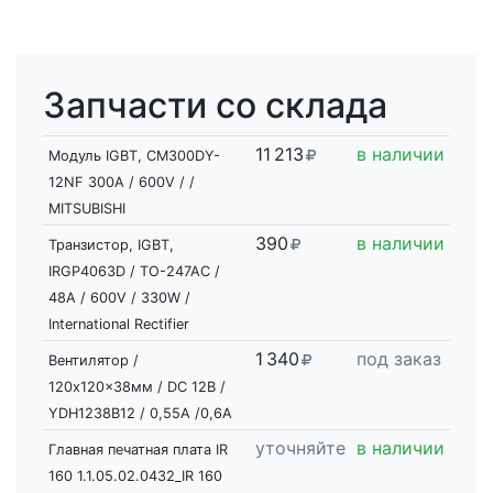
Запчасти со склада
11
2
13
в наличии
Модуль IGBT, CM300DY-
12NF 300A / 600V / /
MITSUBISHI
390
в наличии
Транзистор, IGBT,
IRGP4063D / TO-247AC /
48A / 600V / 330W /
International Rectifier
1
3
40
под заказ
Вентилятор /
120x120x38мм / DC 12В /
YDH1238B12 / 0,55A /0,6А
уточняйте
в наличии
Главная печатная плата IR
160 1.1.05.02.0432_IR 160