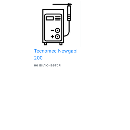
Tecnomec Newgabi
200
не включается