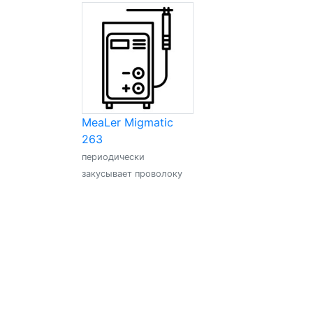
MeaLer Migmatic
263
периодически
закусывает проволоку